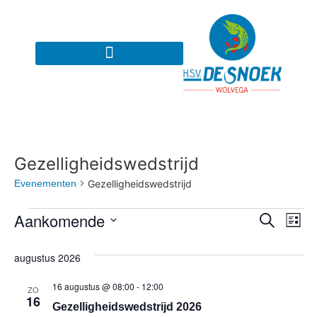
Gezelligheidswedstrijd
Evenementen
Gezelligheidswedstrijd
Even
Ev
Aankomende
Zoeken
Lijst
Selecteer
we
Zoek
een
augustus 2026
datum.
na
en
16 augustus @ 08:00
-
12:00
ZO
weer
16
Gezelligheidswedstrijd 2026