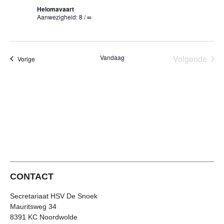
navig
Helomavaart
Aanwezigheid: 8 / ∞
Eve
Vandaag
Volgende
Evenementen
Vorige
CONTACT
Secretariaat HSV De Snoek
Mauritsweg 34
8391 KC Noordwolde