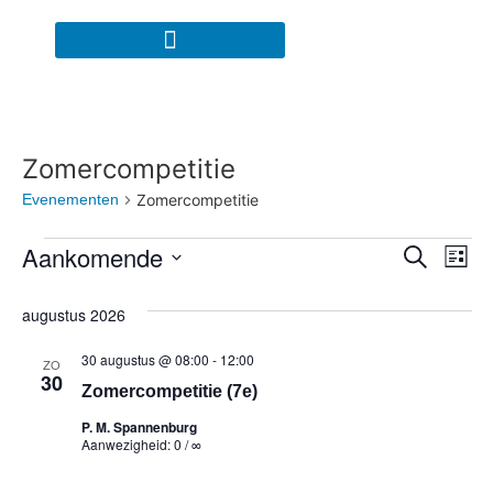
Zomercompetitie
Evenementen
Zomercompetitie
Even
Ev
Aankomende
Zoeken
Lijst
Selecteer
we
Zoek
een
augustus 2026
datum.
na
en
30 augustus @ 08:00
-
12:00
ZO
weer
30
Zomercompetitie (7e)
navig
P. M. Spannenburg
Aanwezigheid: 0 / ∞