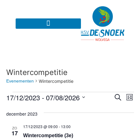
Wintercompetitie
Evenementen
Wintercompetitie
Even
Ev
17/12/2023
 - 
07/08/2026
Zoeken
Lijst
Selecteer
we
Zoek
een
december 2023
datum.
na
en
17/12/2023 @ 09:00
-
13:00
ZO
weer
17
Wintercompetitie (3e)