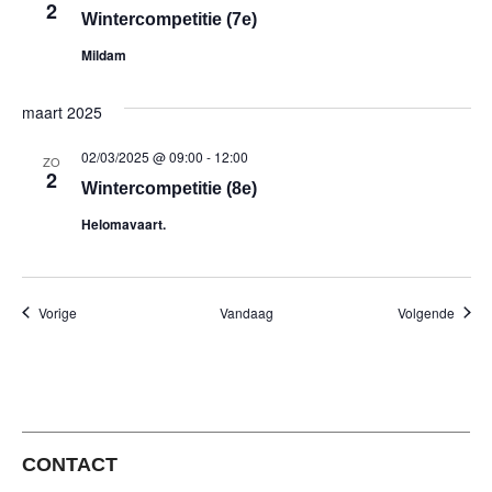
2
Wintercompetitie (7e)
Mildam
maart 2025
02/03/2025 @ 09:00
-
12:00
ZO
2
Wintercompetitie (8e)
Helomavaart.
Evenementen
Evene
Vorige
Vandaag
Volgende
CONTACT