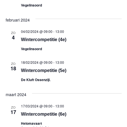
navig
Vegelinsoord
februari 2024
04/02/2024 @ 09:00
-
13:00
ZO
4
Wintercompetitie (4e)
Vegelinsoord
18/02/2024 @ 09:00
-
13:00
ZO
18
Wintercompetitie (5e)
De Kluft Ossenzijl.
maart 2024
17/03/2024 @ 09:00
-
13:00
ZO
17
Wintercompetitie (6e)
Helomavaart